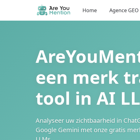
Home
Agence GEO
AreYouMent
een merk tr
tool in AI L
Analyseer uw zichtbaarheid in
ChatG
Google Gemini
met onze gratis merk
LLMs.