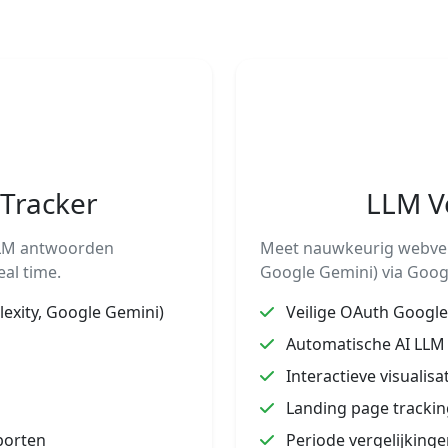
Tracker
LLM V
LLM antwoorden
Meet nauwkeurig webverk
eal time.
Google Gemini) via Googl
lexity, Google Gemini)
Veilige OAuth Google 
Automatische AI LLM 
Interactieve visualisa
Landing page trackin
porten
Periode vergelijkinge