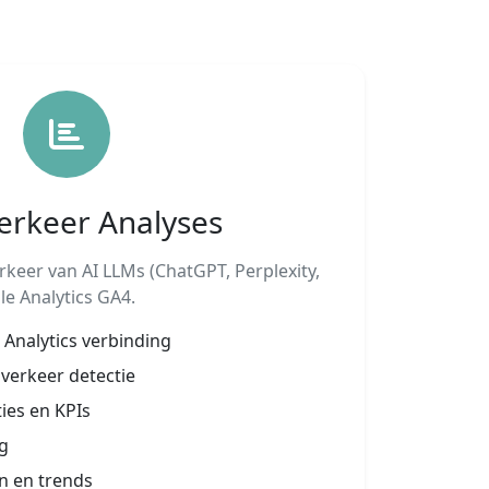
erkeer Analyses
eer van AI LLMs (ChatGPT, Perplexity,
e Analytics GA4.
Analytics verbinding
verkeer detectie
ties en KPIs
g
n en trends