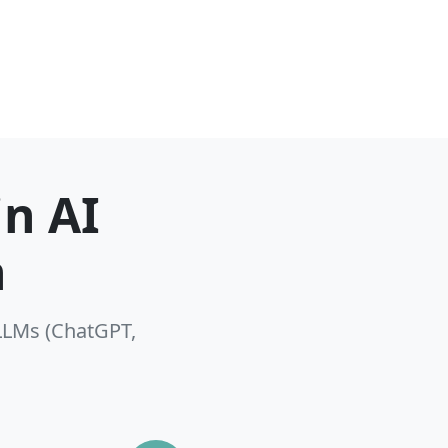
n AI
n
LLMs (ChatGPT,