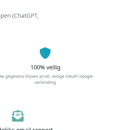
ijpen (ChatGPT,
100% veilig
w gegevens blijven privé, veilige OAuth Google
verbinding
lijks email rapport