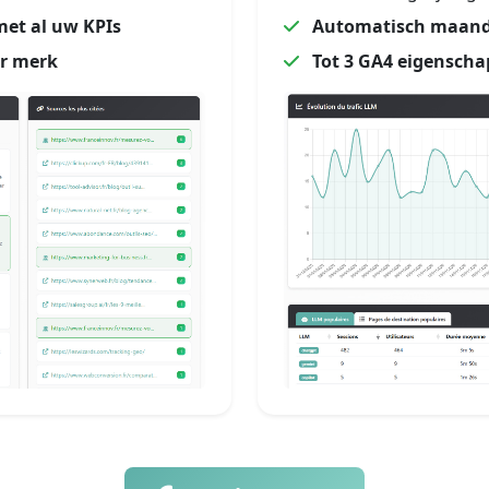
et al uw KPIs
Automatisch maande
er merk
Tot 3 GA4 eigensch