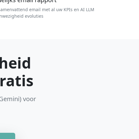
amenvattend email met al uw KPIs en AI LLM
nwezigheid evoluties
heid
ratis
 Gemini) voor