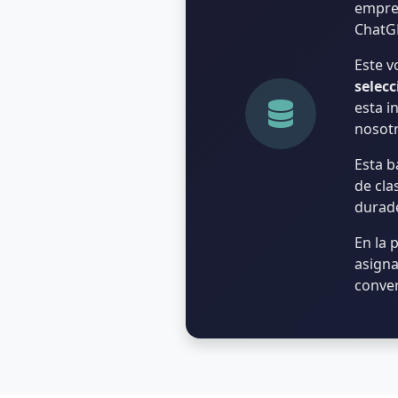
empre
ChatGP
Este 
selec
esta i
nosot
Esta b
de cla
durade
En la 
asigna
conver