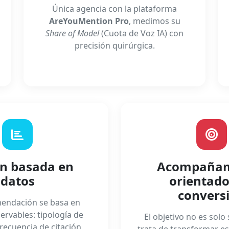
Única agencia con la plataforma
AreYouMention Pro
, medimos su
Share of Model
(Cuota de Voz IA) con
precisión quirúrgica.
ón basada en
Acompañam
datos
orientado
convers
endación se basa en
servables: tipología de
El objetivo no es solo 
recuencia de citación,
trata de transformar esa