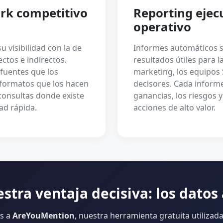
k competitivo
Reporting ejec
operativo
visibilidad con la de
Informes automáticos si
ectos e indirectos.
resultados útiles para l
 fuentes que los
marketing, los equipos 
 formatos que los hacen
decisores. Cada informe
 consultas donde existe
ganancias, los riesgos 
ad rápida.
acciones de alto valor.
stra ventaja decisiva: los datos
as a
AreYouMention
, nuestra herramienta gratuita utilizad