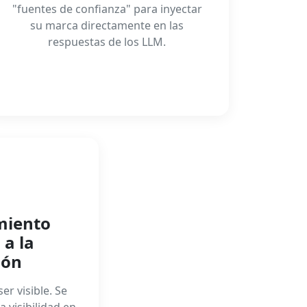
"fuentes de confianza" para inyectar
su marca directamente en las
respuestas de los LLM.
iento
 a la
ión
ser visible. Se
 visibilidad en