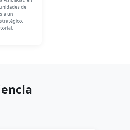
rtunidades de
s a un
tratégico,
torial.
iencia