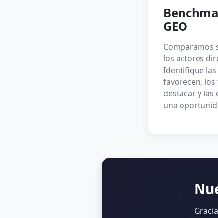
Benchmar
GEO
Comparamos su 
los actores dir
Identifique las
favorecen, los
destacar y las
una oportunid
Nue
Graci