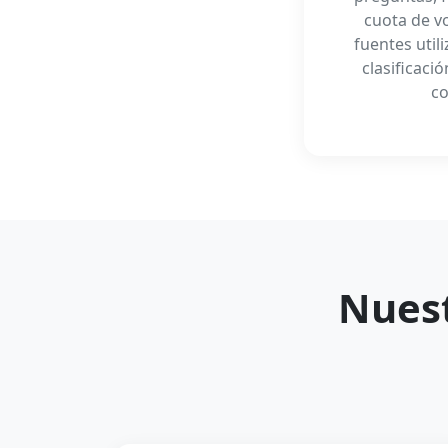
cuota de vo
fuentes util
clasificaci
co
Nuest