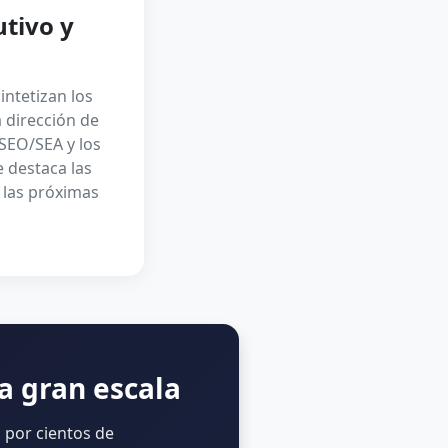
utivo y
ntetizan los
a dirección de
SEO/SEA y los
 destaca las
y las próximas
 a gran escala
a por cientos de