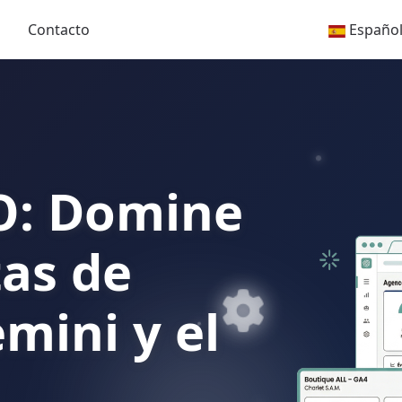
Contacto
Españo
O: Domine
tas de
mini y el